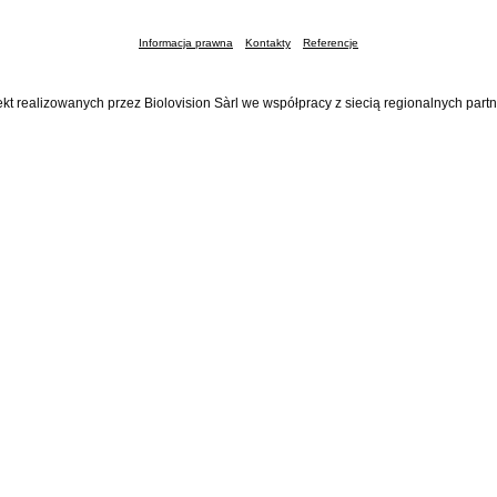
Informacja prawna
Kontakty
Referencje
ekt realizowanych przez Biolovision Sàrl we współpracy z siecią regionalnych part