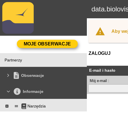
data.biolovi
Aby wej
ZALOGUJ
Partnerzy
E-mail i hasło
Obserwacje
Mój e-mail :
Informacje
Narzędzia