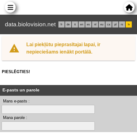
data.biolovision.net
fr
de
it
en
es
nl
eu
ca
pl
rs
lv
Lai piekļūtu pieprasītajai lapai, ir
nepieciešams ienākt portālā.
PIESLĒGTIES!
E-pasts un parole
Mans e-pasts :
Mana parole :