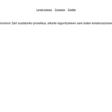
Legal notices
Contacts
Credits
lovision Sàrl sustaturiko proiektua, elkarte laguntzaileen sare baten kolaborazioar