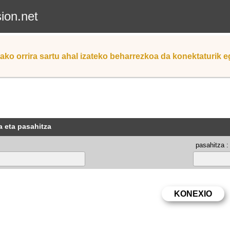
sion.net
ako orrira sartu ahal izateko beharrezkoa da konektaturik 
a eta pasahitza
pasahitza :