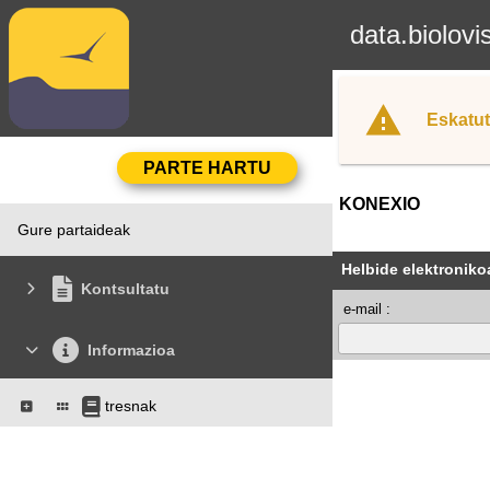
data.biolovi
Eskatut
KONEXIO
Gure partaideak
Helbide elektroniko
Kontsultatu
e-mail :
Informazioa
tresnak