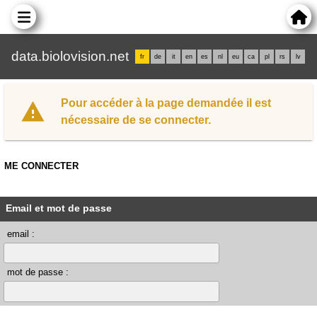
data.biolovision.net
fr
de
it
en
es
nl
eu
ca
pl
rs
lv
Pour accéder à la page demandée il est
nécessaire de se connecter.
ME CONNECTER
Email et mot de passe
email :
mot de passe :