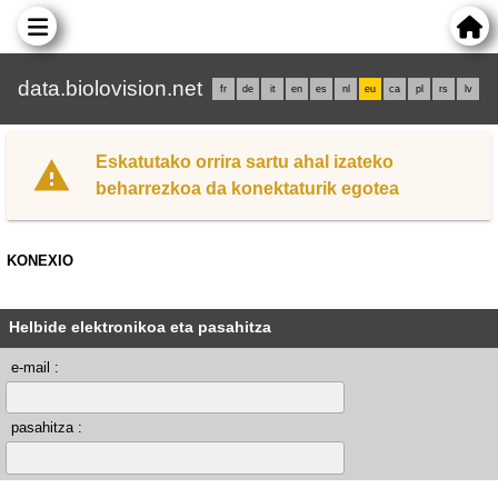
data.biolovision.net
fr
de
it
en
es
nl
eu
ca
pl
rs
lv
Eskatutako orrira sartu ahal izateko
beharrezkoa da konektaturik egotea
KONEXIO
Helbide elektronikoa eta pasahitza
e-mail :
pasahitza :