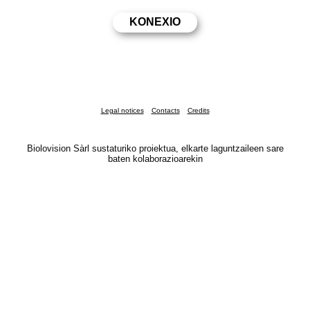
Legal notices
Contacts
Credits
Biolovision Sàrl sustaturiko proiektua, elkarte laguntzaileen sare
baten kolaborazioarekin