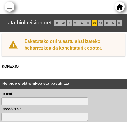
data.biolovision.net
fr
de
it
en
es
nl
eu
ca
pl
rs
lv
Eskatutako orrira sartu ahal izateko
beharrezkoa da konektaturik egotea
KONEXIO
Helbide elektronikoa eta pasahitza
e-mail :
pasahitza :