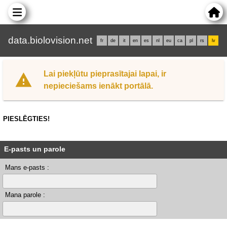
data.biolovision.net
fr
de
it
en
es
nl
eu
ca
pl
rs
lv
Lai piekļūtu pieprasītajai lapai, ir
nepieciešams ienākt portālā.
PIESLĒGTIES!
E-pasts un parole
Mans e-pasts :
Mana parole :