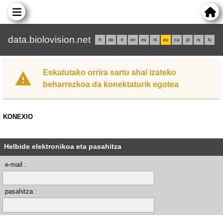
data.biolovision.net
fr
de
it
en
es
nl
eu
ca
pl
rs
lv
Eskatutako orrira sartu ahal izateko
beharrezkoa da konektaturik egotea
KONEXIO
Helbide elektronikoa eta pasahitza
e-mail :
pasahitza :