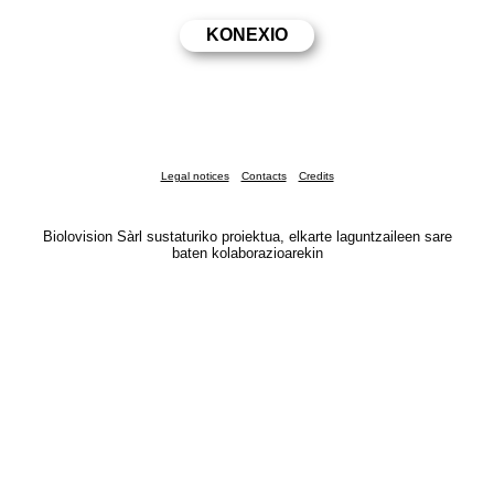
Legal notices
Contacts
Credits
Biolovision Sàrl sustaturiko proiektua, elkarte laguntzaileen sare
baten kolaborazioarekin