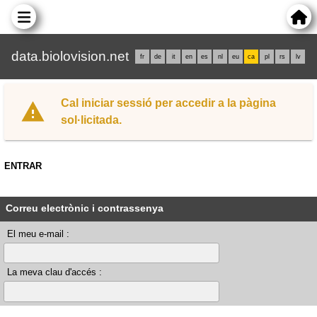
data.biolovision.net
fr
de
it
en
es
nl
eu
ca
pl
rs
lv
Cal iniciar sessió per accedir a la pàgina
sol·licitada.
ENTRAR
Correu electrònic i contrassenya
El meu e-mail :
La meva clau d'accés :