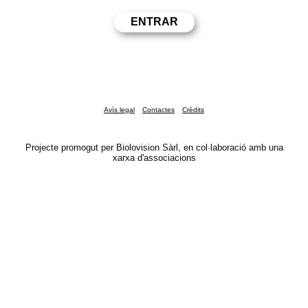
Avís legal
Contactes
Crèdits
Projecte promogut per Biolovision Sàrl, en col·laboració amb una
xarxa d'associacions