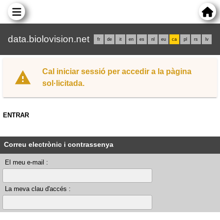
data.biolovision.net
fr
de
it
en
es
nl
eu
ca
pl
rs
lv
Cal iniciar sessió per accedir a la pàgina
sol·licitada.
ENTRAR
Correu electrònic i contrassenya
El meu e-mail :
La meva clau d'accés :