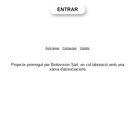
Avís legal
Contactes
Crèdits
Projecte promogut per Biolovision Sàrl, en col·laboració amb una
xarxa d'associacions