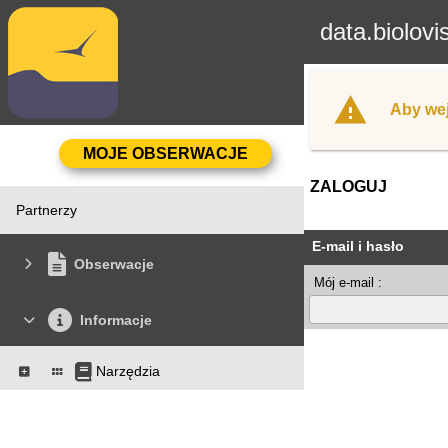
data.biolovi
Aby wej
ZALOGUJ
Partnerzy
E-mail i hasło
Obserwacje
Mój e-mail :
Informacje
Narzędzia