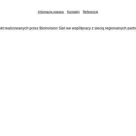
Informacja prawna
Kontakty
Referencje
ekt realizowanych przez Biolovision Sàrl we współpracy z siecią regionalnych part