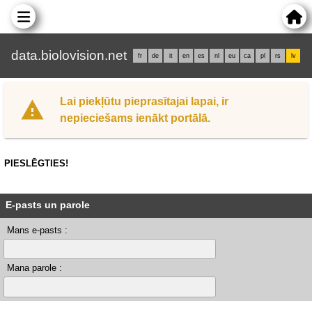
data.biolovision.net
fr
de
it
en
es
nl
eu
ca
pl
rs
lv
Lai piekļūtu pieprasītajai lapai, ir
nepieciešams ienākt portālā.
PIESLĒGTIES!
E-pasts un parole
Mans e-pasts :
Mana parole :