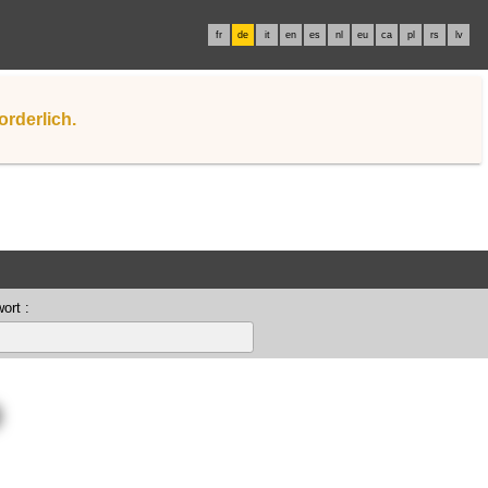
fr
de
it
en
es
nl
eu
ca
pl
rs
lv
orderlich.
ort :