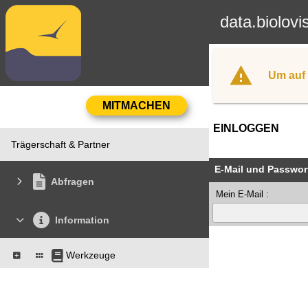
data.biolovi
Um auf 
EINLOGGEN
Trägerschaft & Partner
E-Mail und Passwor
Abfragen
Mein E-Mail :
Information
Werkzeuge