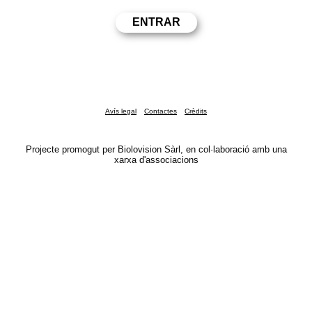
Avís legal
Contactes
Crèdits
Projecte promogut per Biolovision Sàrl, en col·laboració amb una
xarxa d'associacions