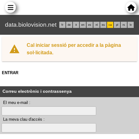
data.biolovision.net
fr
de
it
en
es
nl
eu
ca
pl
rs
lv
Cal iniciar sessió per accedir a la pàgina
sol·licitada.
ENTRAR
Correu electrònic i contrassenya
El meu e-mail :
La meva clau d'accés :