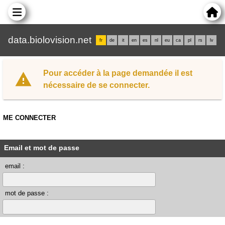
data.biolovision.net
fr
de
it
en
es
nl
eu
ca
pl
rs
lv
Pour accéder à la page demandée il est
nécessaire de se connecter.
ME CONNECTER
Email et mot de passe
email :
mot de passe :