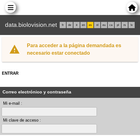
data.biolovision.net
fr
de
it
en
es
nl
eu
ca
pl
rs
lv
Para acceder a la página demandada es
necesario estar conectado
ENTRAR
Correo electrónico y contraseña
Mi e-mail :
Mi clave de acceso :