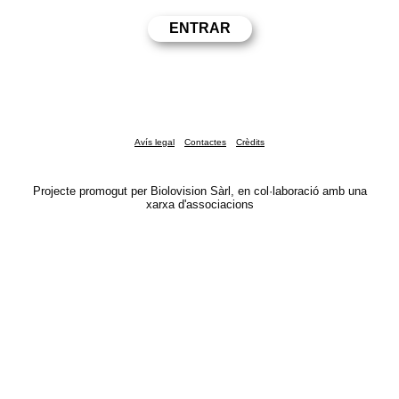
Avís legal
Contactes
Crèdits
Projecte promogut per Biolovision Sàrl, en col·laboració amb una
xarxa d'associacions