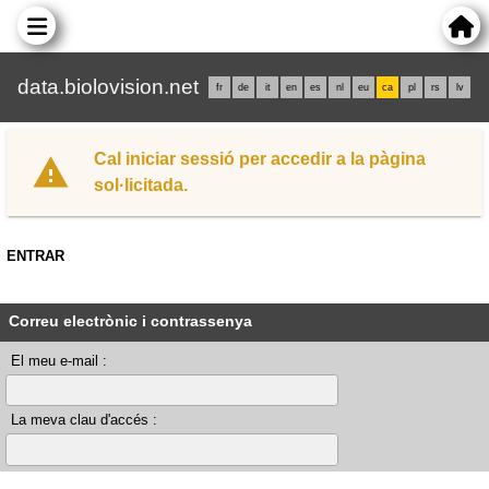
data.biolovision.net
fr
de
it
en
es
nl
eu
ca
pl
rs
lv
Cal iniciar sessió per accedir a la pàgina
sol·licitada.
ENTRAR
Correu electrònic i contrassenya
El meu e-mail :
La meva clau d'accés :