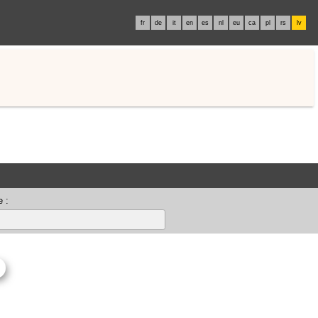
fr
de
it
en
es
nl
eu
ca
pl
rs
lv
 :