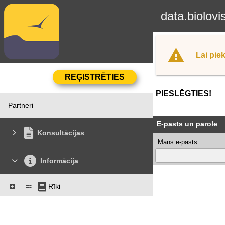
data.biolovi
Lai piek
PIESLĒGTIES!
Partneri
E-pasts un parole
Konsultācijas
Mans e-pasts :
Informācija
Rīki