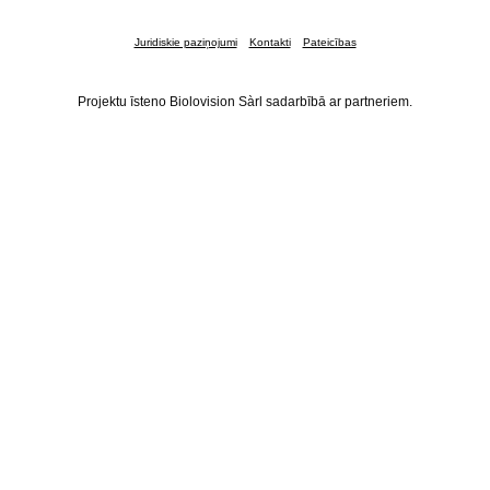
Juridiskie paziņojumi
Kontakti
Pateicības
Projektu īsteno Biolovision Sàrl sadarbībā ar partneriem.