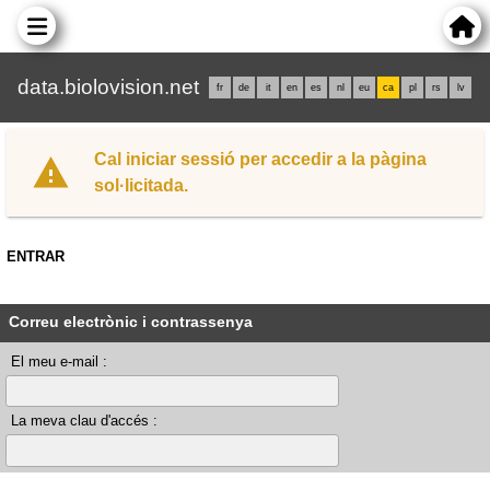
data.biolovision.net
fr
de
it
en
es
nl
eu
ca
pl
rs
lv
Cal iniciar sessió per accedir a la pàgina
sol·licitada.
ENTRAR
Correu electrònic i contrassenya
El meu e-mail :
La meva clau d'accés :