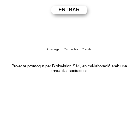
Avís legal
Contactes
Crèdits
Projecte promogut per Biolovision Sàrl, en col·laboració amb una
xarxa d'associacions