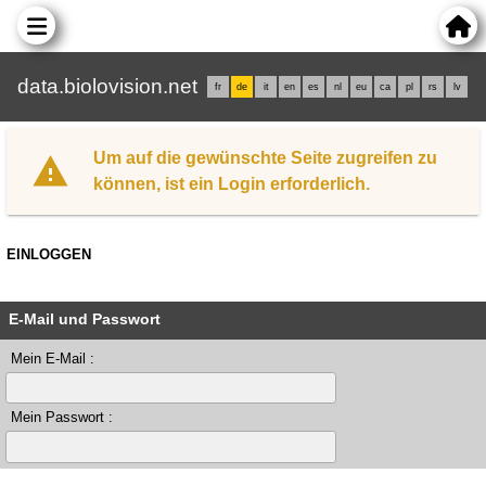
data.biolovision.net
fr
de
it
en
es
nl
eu
ca
pl
rs
lv
Um auf die gewünschte Seite zugreifen zu
können, ist ein Login erforderlich.
EINLOGGEN
E-Mail und Passwort
Mein E-Mail :
Mein Passwort :