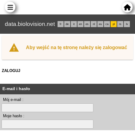
data.biolovision.net
fr
de
it
en
es
nl
eu
ca
pl
rs
lv
Aby wejść na tę stronę należy się zalogować
ZALOGUJ
E-mail i hasło
Mój e-mail :
Moje hasło :