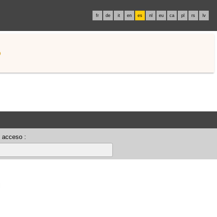
fr
de
it
en
es
nl
eu
ca
pl
rs
lv
o
 acceso :