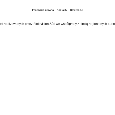
Informacja prawna
Kontakty
Referencje
ekt realizowanych przez Biolovision Sàrl we współpracy z siecią regionalnych part