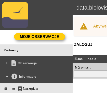
data.biolovi
Aby wej
ZALOGUJ
Partnerzy
E-mail i hasło
Obserwacje
Mój e-mail :
Informacje
Narzędzia