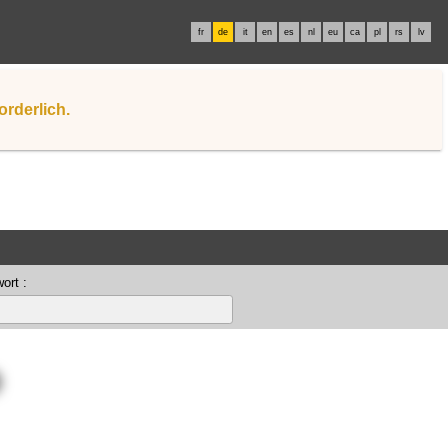
fr
de
it
en
es
nl
eu
ca
pl
rs
lv
orderlich.
ort :