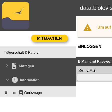
data.biolovi
Um auf 
EINLOGGEN
Trägerschaft & Partner
E-Mail und Passwor
Abfragen
Mein E-Mail :
Information
Werkzeuge