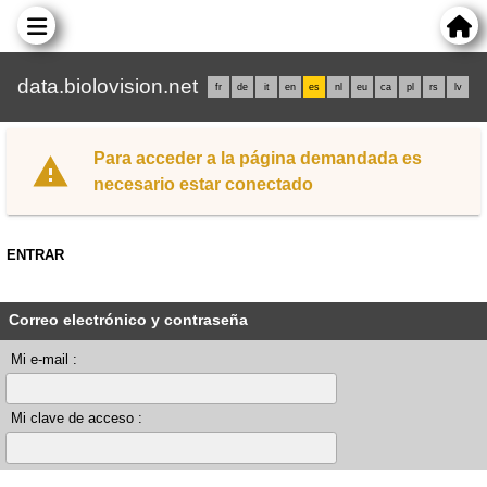
data.biolovision.net
fr
de
it
en
es
nl
eu
ca
pl
rs
lv
Para acceder a la página demandada es
necesario estar conectado
ENTRAR
Correo electrónico y contraseña
Mi e-mail :
Mi clave de acceso :