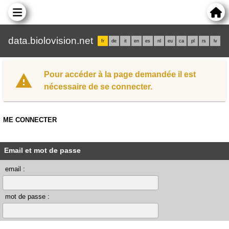
data.biolovision.net
fr
de
it
en
es
nl
eu
ca
pl
rs
lv
Pour accéder à la page demandée il est
nécessaire de se connecter.
ME CONNECTER
Email et mot de passe
email :
mot de passe :