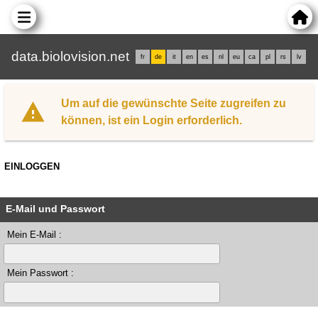
data.biolovision.net
fr
de
it
en
es
nl
eu
ca
pl
rs
lv
Um auf die gewünschte Seite zugreifen zu
können, ist ein Login erforderlich.
EINLOGGEN
E-Mail und Passwort
Mein E-Mail :
Mein Passwort :