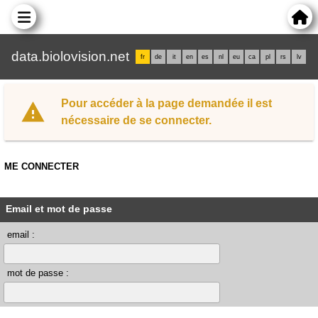
data.biolovision.net
fr
de
it
en
es
nl
eu
ca
pl
rs
lv
Pour accéder à la page demandée il est
nécessaire de se connecter.
ME CONNECTER
Email et mot de passe
email :
mot de passe :