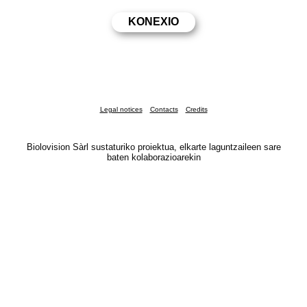
Legal notices
Contacts
Credits
Biolovision Sàrl sustaturiko proiektua, elkarte laguntzaileen sare
baten kolaborazioarekin