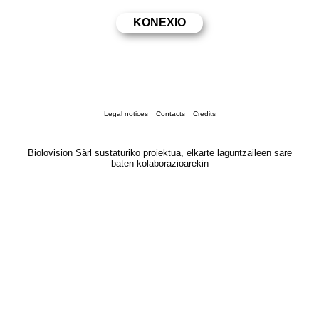
Legal notices
Contacts
Credits
Biolovision Sàrl sustaturiko proiektua, elkarte laguntzaileen sare
baten kolaborazioarekin