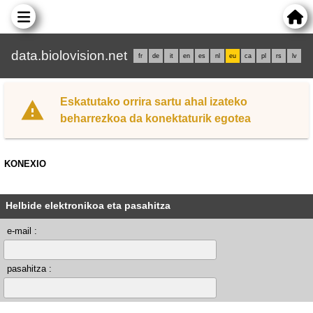
data.biolovision.net
fr
de
it
en
es
nl
eu
ca
pl
rs
lv
Eskatutako orrira sartu ahal izateko
beharrezkoa da konektaturik egotea
KONEXIO
Helbide elektronikoa eta pasahitza
e-mail :
pasahitza :