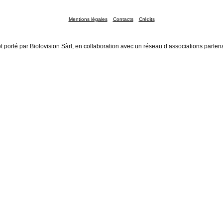
Mentions légales
Contacts
Crédits
t porté par Biolovision Sàrl, en collaboration avec un réseau d’associations parten