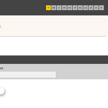
fr
de
it
en
es
nl
eu
ca
pl
rs
lv
.
se :