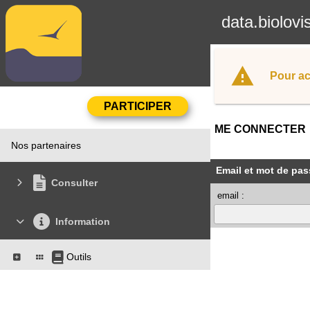
data.biolovi
Pour ac
ME CONNECTER
Nos partenaires
Email et mot de pas
Consulter
email :
Information
Outils