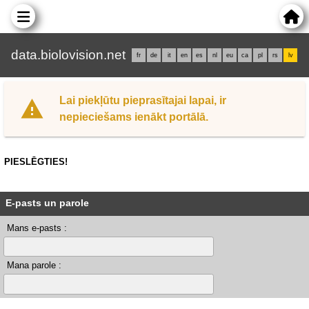
data.biolovision.net
fr
de
it
en
es
nl
eu
ca
pl
rs
lv
Lai piekļūtu pieprasītajai lapai, ir
nepieciešams ienākt portālā.
PIESLĒGTIES!
E-pasts un parole
Mans e-pasts :
Mana parole :