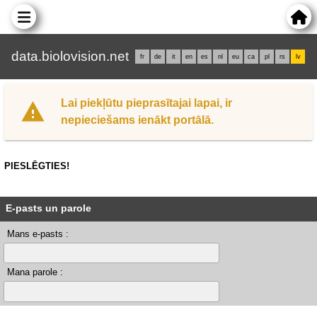
data.biolovision.net
fr
de
it
en
es
nl
eu
ca
pl
rs
lv
Lai piekļūtu pieprasītajai lapai, ir
nepieciešams ienākt portālā.
PIESLĒGTIES!
E-pasts un parole
Mans e-pasts :
Mana parole :