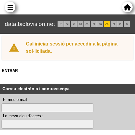
data.biolovision.net
fr
de
it
en
es
nl
eu
ca
pl
rs
lv
Cal iniciar sessió per accedir a la pàgina
sol·licitada.
ENTRAR
Correu electrònic i contrassenya
El meu e-mail :
La meva clau d'accés :