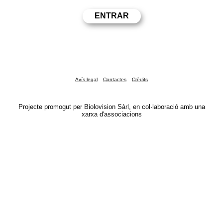
Avís legal
Contactes
Crèdits
Projecte promogut per Biolovision Sàrl, en col·laboració amb una
xarxa d'associacions