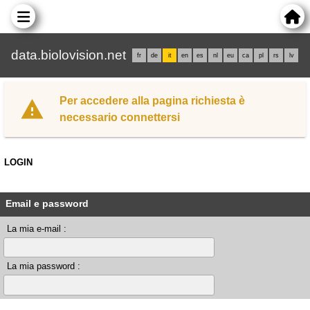
data.biolovision.net
fr
de
it
en
es
nl
eu
ca
pl
rs
lv
Per accedere alla pagina richiesta è
necessario connettersi
LOGIN
Email e password
La mia e-mail :
La mia password :