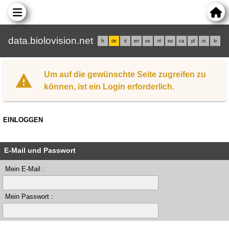
data.biolovision.net
fr
de
it
en
es
nl
eu
ca
pl
rs
lv
Um auf die gewünschte Seite zugreifen zu
können, ist ein Login erforderlich.
EINLOGGEN
E-Mail und Passwort
Mein E-Mail :
Mein Passwort :