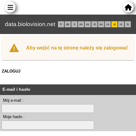
data.biolovision.net
fr
de
it
en
es
nl
eu
ca
pl
rs
lv
Aby wejść na tę stronę należy się zalogować
ZALOGUJ
E-mail i hasło
Mój e-mail :
Moje hasło :