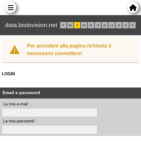
data.biolovision.net
fr
de
it
en
es
nl
eu
ca
pl
rs
lv
Per accedere alla pagina richiesta è
necessario connettersi
LOGIN
Email e password
La mia e-mail :
La mia password :