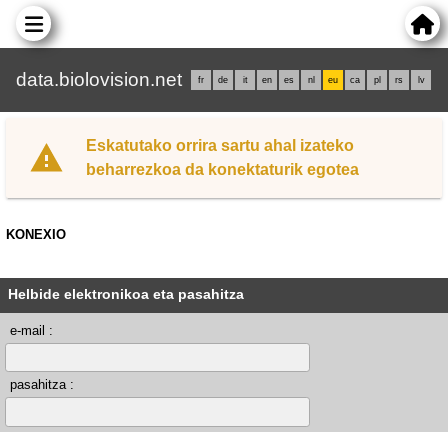
data.biolovision.net
fr
de
it
en
es
nl
eu
ca
pl
rs
lv
Eskatutako orrira sartu ahal izateko
beharrezkoa da konektaturik egotea
KONEXIO
Helbide elektronikoa eta pasahitza
e-mail :
pasahitza :