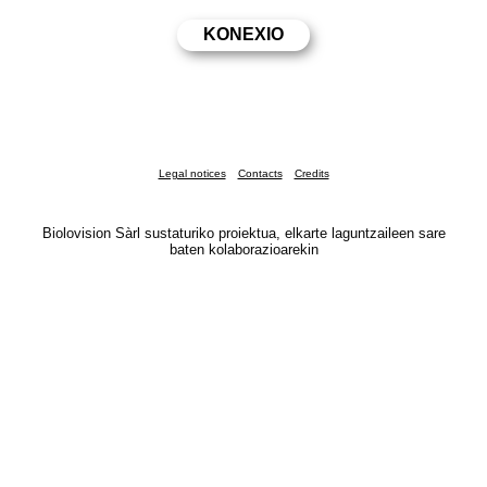
Legal notices
Contacts
Credits
Biolovision Sàrl sustaturiko proiektua, elkarte laguntzaileen sare
baten kolaborazioarekin