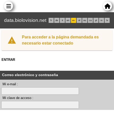
data.biolovision.net
fr
de
it
en
es
nl
eu
ca
pl
rs
lv
Para acceder a la página demandada es
necesario estar conectado
ENTRAR
Correo electrónico y contraseña
Mi e-mail :
Mi clave de acceso :