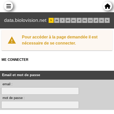
data.biolovision.net
fr
de
it
en
es
nl
eu
ca
pl
rs
lv
Pour accéder à la page demandée il est
nécessaire de se connecter.
ME CONNECTER
Email et mot de passe
email :
mot de passe :