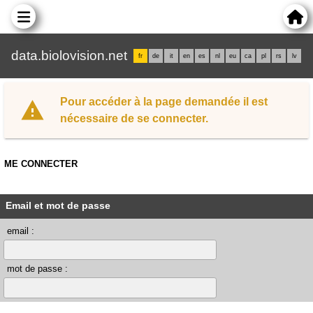
data.biolovision.net
fr
de
it
en
es
nl
eu
ca
pl
rs
lv
Pour accéder à la page demandée il est
nécessaire de se connecter.
ME CONNECTER
Email et mot de passe
email :
mot de passe :