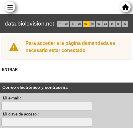
data.biolovision.net
fr
de
it
en
es
nl
eu
ca
pl
rs
lv
Para acceder a la página demandada es
necesario estar conectado
ENTRAR
Correo electrónico y contraseña
Mi e-mail :
Mi clave de acceso :