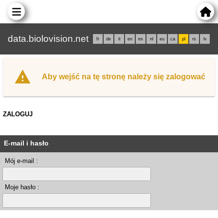
data.biolovision.net
fr
de
it
en
es
nl
eu
ca
pl
rs
lv
Aby wejść na tę stronę należy się zalogować
ZALOGUJ
E-mail i hasło
Mój e-mail :
Moje hasło :