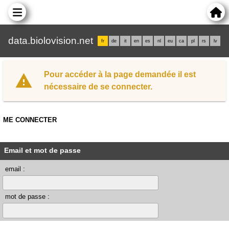
data.biolovision.net
fr
de
it
en
es
nl
eu
ca
pl
rs
lv
Pour accéder à la page demandée il est
nécessaire de se connecter.
ME CONNECTER
Email et mot de passe
email :
mot de passe :