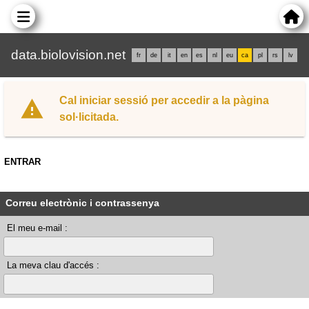
data.biolovision.net
fr
de
it
en
es
nl
eu
ca
pl
rs
lv
Cal iniciar sessió per accedir a la pàgina
sol·licitada.
ENTRAR
Correu electrònic i contrassenya
El meu e-mail :
La meva clau d'accés :