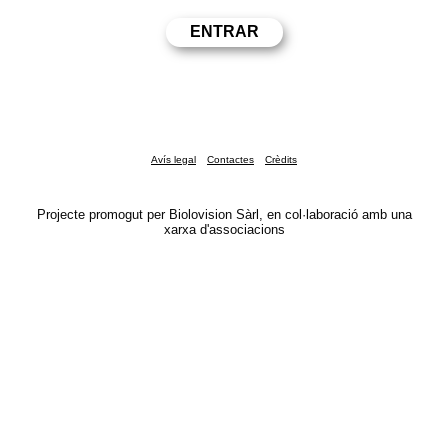
Avís legal
Contactes
Crèdits
Projecte promogut per Biolovision Sàrl, en col·laboració amb una
xarxa d'associacions