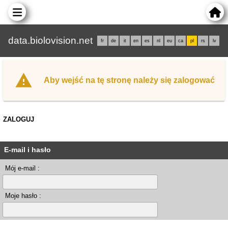
data.biolovision.net
fr
de
it
en
es
nl
eu
ca
pl
rs
lv
Aby wejść na tę stronę należy się zalogować
ZALOGUJ
E-mail i hasło
Mój e-mail :
Moje hasło :