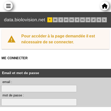
data.biolovision.net
fr
de
it
en
es
nl
eu
ca
pl
rs
lv
Pour accéder à la page demandée il est
nécessaire de se connecter.
ME CONNECTER
Email et mot de passe
email :
mot de passe :