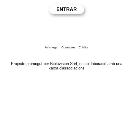
Avís legal
Contactes
Crèdits
Projecte promogut per Biolovision Sàrl, en col·laboració amb una
xarxa d'associacions