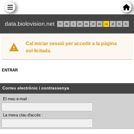
data.biolovision.net
fr
de
it
en
es
nl
eu
ca
pl
rs
lv
Cal iniciar sessió per accedir a la pàgina
sol·licitada.
ENTRAR
Correu electrònic i contrassenya
El meu e-mail :
La meva clau d'accés :