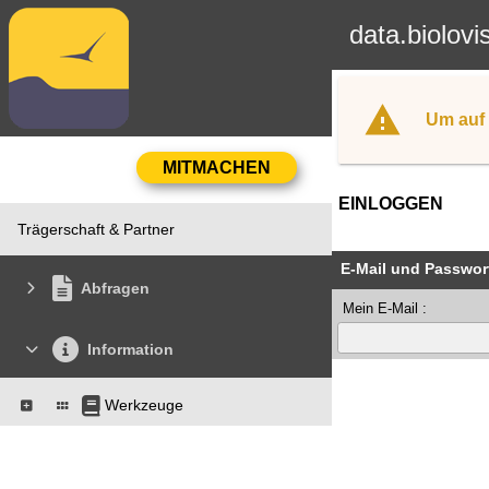
data.biolovi
Um auf 
EINLOGGEN
Trägerschaft & Partner
E-Mail und Passwor
Abfragen
Mein E-Mail :
Information
Werkzeuge