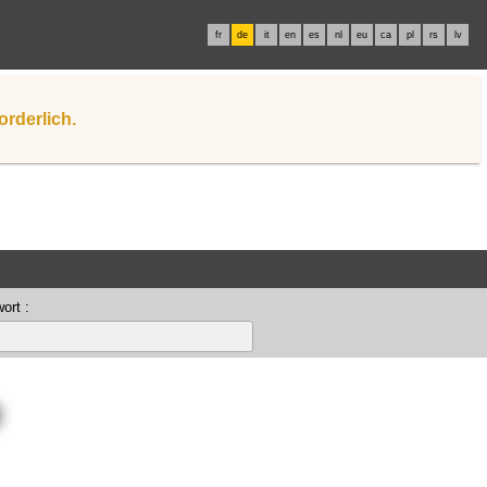
fr
de
it
en
es
nl
eu
ca
pl
rs
lv
orderlich.
ort :